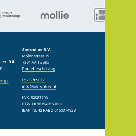
Sieronline B.V.
Molenstraat 15
: een
9.8
7391 AA Twello
n.
Routebeschrijving
0571-769017
ing »
info@sieronline.nl
KVK: 80083706
BTW: NL861549569B01
IBAN: NL 42 RABO 0160374928