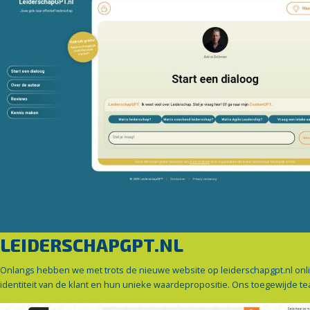
LEIDERSCHAPGPT.NL
Onlangs hebben we met trots de nieuwe website op leiderschapgpt.nl online 
identiteit van de klant en hun unieke waardepropositie. Ons toegewijde