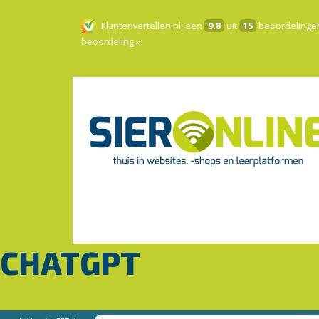
Klantenvertellen.nl
: een
9.8
uit
15
beoordelinge
beoordeling »
CHATGPT