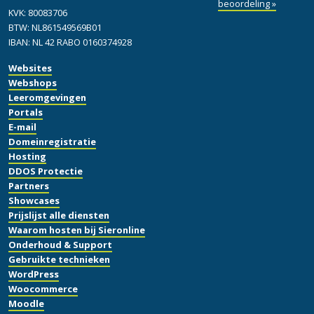
beoordeling »
KVK: 80083706
BTW: NL861549569B01
IBAN: NL 42 RABO 0160374928
Websites
Webshops
Leeromgevingen
Portals
E-mail
Domeinregistratie
Hosting
DDOS Protectie
Partners
Showcases
Prijslijst alle diensten
Waarom hosten bij Sieronline
Onderhoud & Support
Gebruikte technieken
WordPress
Woocommerce
Moodle