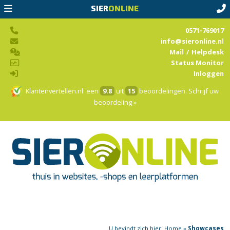
SIER
ONLINE
0571-769017
info@sieronline.nl
Mail
/
Helpdesk
Status Monitor
Inloggen
Klantenvertellen.nl
: een
9.8
uit
15
beoordelingen.
Schrijf uw
beoordeling »
U bevindt zich hier:
Home
»
Showcases