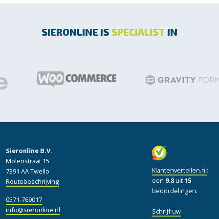
SIERONLINE IS
SPECIALIST
IN
Sieronline B.V.
Molenstraat 15
Klantenvertellen.nl
:
7391 AA Twello
een
9.8
uit
15
Routebeschrijving
beoordelingen.
0571-769017
info@sieronline.nl
Schrijf uw