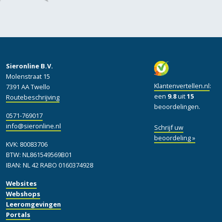
Sieronline B.V.
Molenstraat 15
Klantenvertellen.nl
:
7391 AA Twello
een
9.8
uit
15
Routebeschrijving
beoordelingen.
0571-769017
info@sieronline.nl
Schrijf uw
beoordeling »
KVK: 80083706
BTW: NL861549569B01
IBAN: NL 42 RABO 0160374928
Websites
Webshops
Leeromgevingen
Portals