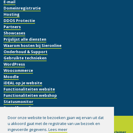
E-mail
Domeinregistratie
Hosting
DDOS Protectie
Partners
Showcases
Prijslijst alle diensten
Waarom hosten bij Sieronline
Onderhoud & Support
Gebruikte technieken
WordPress
Woocommerce
Moodle
iDEAL op je website
Functionaliteiten website
Functionaliteiten webshop
Statusmonitor
Bestelformulier
Door onze website te bezoeken gaan wij ervan uit dat
u akkoord gaat met de registratie van uw bezoek en
ingevoerde gegevens.
Lees meer
© 1999-2026 Sieronline B.V.
|
Algemene voorwaarden
|
Disclaimer