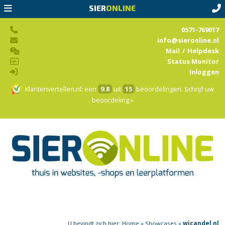
SIER
ONLINE
0571-769017
info@sieronline.nl
Mail
/
Helpdesk
Status Monitor
Inloggen
Klantenvertellen.nl
: een
9.8
uit
15
beoordelingen.
Schrijf uw
beoordeling »
U bevindt zich hier:
Home
»
Showcases
»
wjcandel.nl