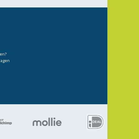
ten?
vragen