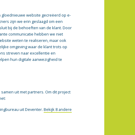
gloednieuwe website gecreëerd op e-
tners zijn we erin geslaagd om een
luit bij de behoeften van de klant. Door
ante communicatie hebben we niet
website weten te realiseren, maar ook
lijke omgeving waar de klant trots op
ons streven naar excellentie en
helpen hun digitale aanwezigheid te
samen uit met partners. Om dit project
met:
tingbureau uit Deventer.
Bekijk 8 andere