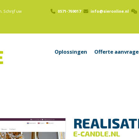
n.
Schrijf uw
0571-769017
info@sieronline.nl
Oplossingen
Offerte aanvrag
REALISAT
E-CANDLE.NL