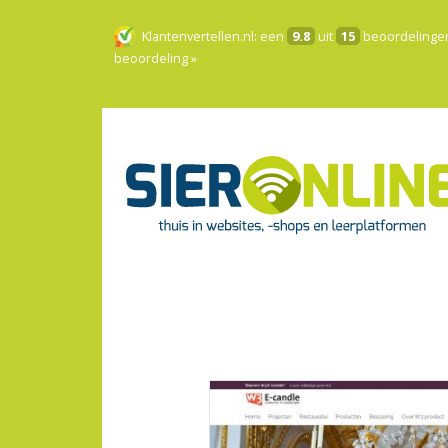
Klantenvertellen.nl
: een
9.8
uit
15
beoordelinge
beoordeling »