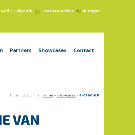
Mail
/
Helpdesk
Status Monitor
Inloggen
en
Partners
Showcases
Contact
U bevindt zich hier:
Home
»
Showcases
»
e-candle.nl
IE VAN