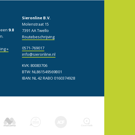
Sieronline B.V.
Molenstraat 15
: een
9.8
7391 AA Twello
n.
Routebeschrijving
0571-769017
ing »
info@sieronline.nl
KVK: 80083706
BTW: NL861549569B01
IBAN: NL 42 RABO 0160374928