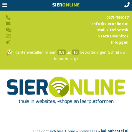
SIER
ONLINE
0571-769017
info@sieronline.nl
Mail
/
Helpdesk
Status Monitor
Inloggen
Klantenvertellen.nl
: een
9.8
uit
15
beoordelingen.
Schrijf uw
beoordeling »
U bevindt zich hier:
Home
»
Showcases
»
ballonbestel.nl