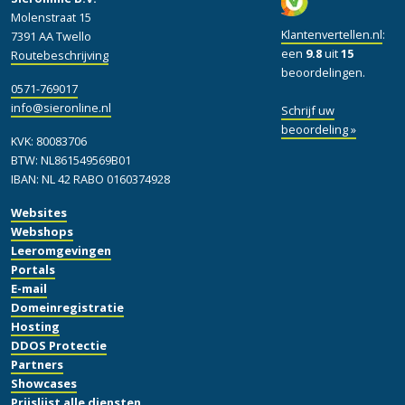
Molenstraat 15
Klantenvertellen.nl
:
7391 AA Twello
een
9.8
uit
15
Routebeschrijving
beoordelingen.
0571-769017
info@sieronline.nl
Schrijf uw
beoordeling »
KVK: 80083706
BTW: NL861549569B01
IBAN: NL 42 RABO 0160374928
Websites
Webshops
Leeromgevingen
Portals
E-mail
Domeinregistratie
Hosting
DDOS Protectie
Partners
Showcases
Prijslijst alle diensten