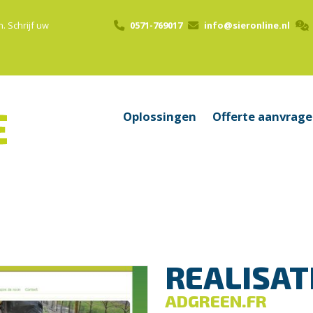
n.
Schrijf uw
0571-769017
info@sieronline.nl
Oplossingen
Offerte aanvrag
REALISAT
ADGREEN.FR