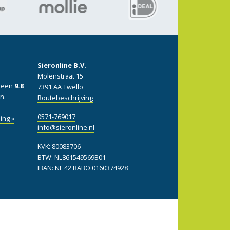
Sieronline B.V.
Molenstraat 15
: een
9.8
7391 AA Twello
n.
Routebeschrijving
0571-769017
ing »
info@sieronline.nl
KVK: 80083706
BTW: NL861549569B01
IBAN: NL 42 RABO 0160374928