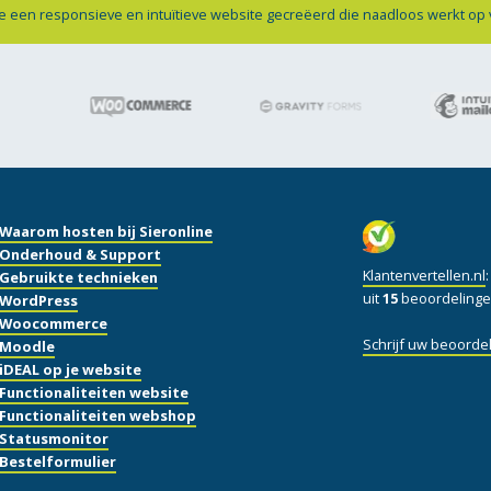
e een responsieve en intuïtieve website gecreëerd die naadloos werkt op
Waarom hosten bij Sieronline
Onderhoud & Support
Klantenvertellen.nl
Gebruikte technieken
uit
15
beoordelinge
WordPress
Woocommerce
Schrijf uw beoordel
Moodle
iDEAL op je website
Functionaliteiten website
Functionaliteiten webshop
Statusmonitor
Bestelformulier