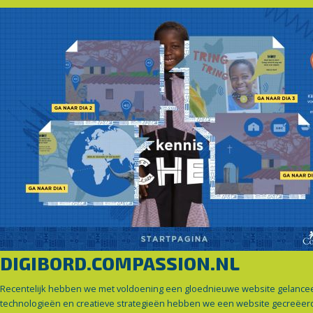
DIGIBORD.COMPASSION.NL
Recentelijk hebben we met voldoening een gloednieuwe website gelancee
technologieën en creatieve strategieën hebben we een website gecreëerd d