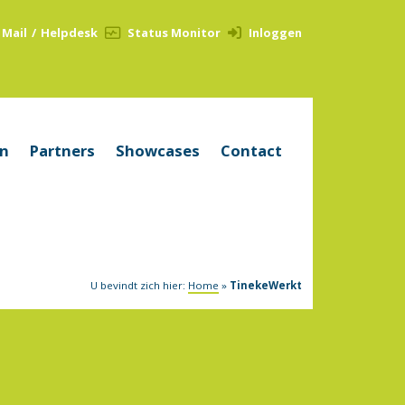
Mail
/
Helpdesk
Status Monitor
Inloggen
en
Partners
Showcases
Contact
U bevindt zich hier:
Home
»
TinekeWerkt