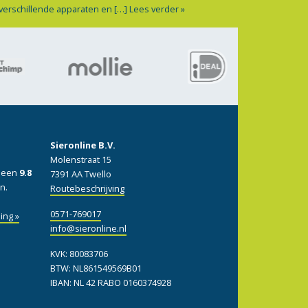
 verschillende apparaten en […]
Lees verder »
Sieronline B.V.
Molenstraat 15
: een
9.8
7391 AA Twello
n.
Routebeschrijving
0571-769017
ing »
info@sieronline.nl
KVK: 80083706
BTW: NL861549569B01
IBAN: NL 42 RABO 0160374928