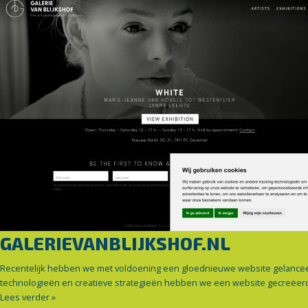
GALERIEVANBLIJKSHOF.NL
Recentelijk hebben we met voldoening een gloednieuwe website gelanceer
technologieën en creatieve strategieën hebben we een website gecreëerd d
Lees verder »