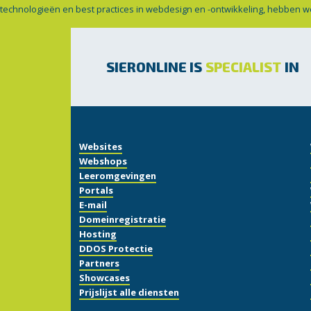
technologieën en best practices in webdesign en -ontwikkeling, hebben w
SIERONLINE IS
SPECIALIST
IN
Websites
Webshops
Leeromgevingen
Portals
E-mail
Domeinregistratie
Hosting
DDOS Protectie
Partners
Showcases
Prijslijst alle diensten