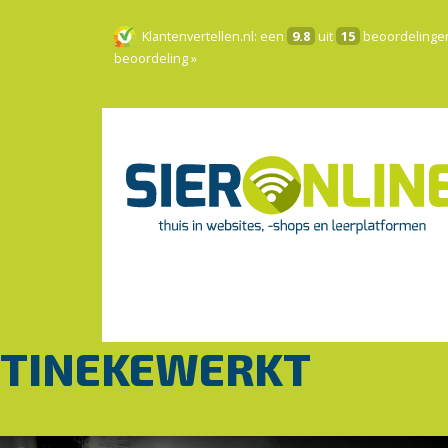
Klantenvertellen.nl
: een
9.8
uit
15
beoordelinge
beoordeling »
TINEKEWERKT