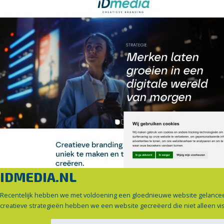
IDMEDIA.NL
Recentelijk hebben we met voldoening een gloednieuwe website gelancee
creatieve strategieën hebben we een website gecreëerd die niet alleen vi