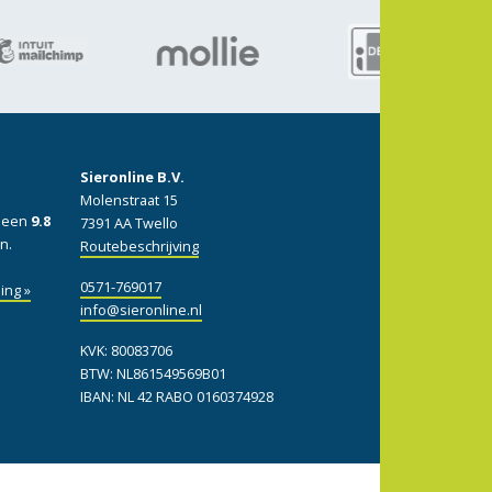
Sieronline B.V.
Molenstraat 15
: een
9.8
7391 AA Twello
n.
Routebeschrijving
0571-769017
ing »
info@sieronline.nl
KVK: 80083706
BTW: NL861549569B01
IBAN: NL 42 RABO 0160374928