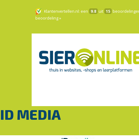
Klantenvertellen.nl
: een
9.8
uit
15
beoordelinge
beoordeling »
ID MEDIA