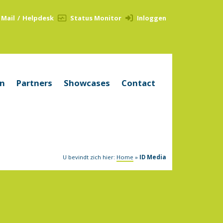
Mail
/
Helpdesk
Status Monitor
Inloggen
en
Partners
Showcases
Contact
U bevindt zich hier:
Home
»
ID Media