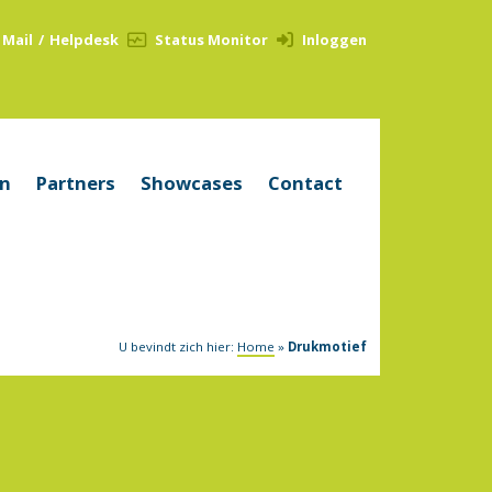
Mail
/
Helpdesk
Status Monitor
Inloggen
en
Partners
Showcases
Contact
U bevindt zich hier:
Home
»
Drukmotief