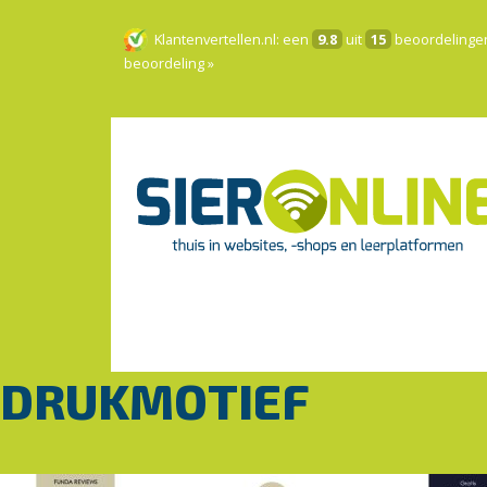
Klantenvertellen.nl
: een
9.8
uit
15
beoordelinge
beoordeling »
DRUKMOTIEF