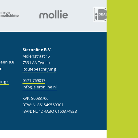
Sieronline B.V.
Molenstraat 15
: een
9.8
7391 AA Twello
n.
Routebeschrijving
0571-769017
ing »
info@sieronline.nl
KVK: 80083706
BTW: NL861549569B01
IBAN: NL 42 RABO 0160374928