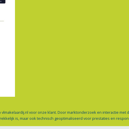
op vlmakelaardij.nl voor onze klant. Door marktonderzoek en interactie me
rekkelijk is, maar ook technisch geoptimaliseerd voor prestaties en respons