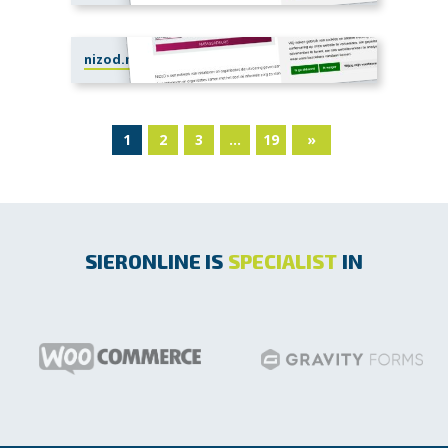
nizod.nl
1
2
3
…
19
»
SIERONLINE IS
SPECIALIST
IN