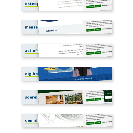
osteopathiereuzel.nl
mensenwelzijn.nl
actief-fysiotherapie.nl
digibord.compassion.nl
soerelepe.nl
demiddelink.nl