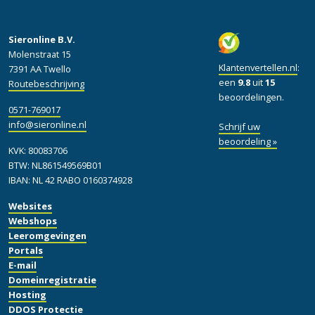
Sieronline B.V.
Molenstraat 15
Klantenvertellen.nl
:
7391 AA Twello
een
9.8
uit
15
Routebeschrijving
beoordelingen.
0571-769017
info@sieronline.nl
Schrijf uw
beoordeling »
KVK: 80083706
BTW: NL861549569B01
IBAN: NL 42 RABO 0160374928
Websites
Webshops
Leeromgevingen
Portals
E-mail
Domeinregistratie
Hosting
DDOS Protectie