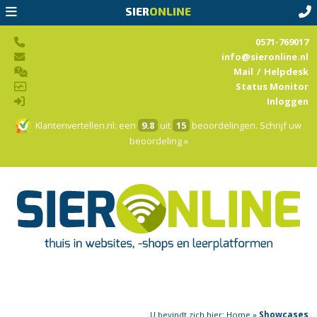
SIER
ONLINE
0571-769017
info@sieronline.nl
Mail
/
Helpdesk
Status Monitor
Inloggen
Klantenvertellen.nl
: een
9.8
uit
15
beoordelingen.
Schrijf uw
beoordeling »
U bevindt zich hier:
Home
»
Showcases