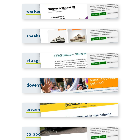
werkenbijdeweerde.nl
sneakerplaats.nl
efasgroup.com
dovenfonds.nl
bieze-makelaars.nl
tolboomstegeman.nl